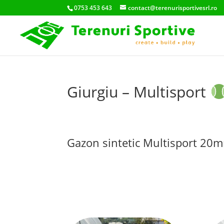
0753 453 643
contact@terenurisportivesrl.ro
Giurgiu – Multisport
Gazon sintetic Multisport 20