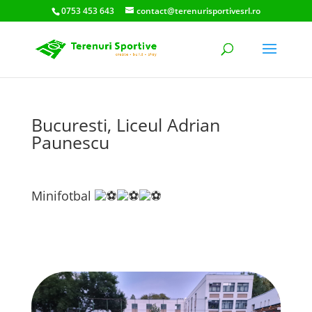
0753 453 643
contact@terenurisportivesrl.ro
Bucuresti, Liceul Adrian
Paunescu
Minifotbal