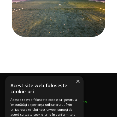
×
Acest site web folosește
Terenuri Sportive SRL
cookie-uri
Telefon: 0753 453 643
Acest site web folosește cookie-uri pentru a
Email: contact@terenurisportivesrl.ro
îmbunătăți experiența utilizatorului. Prin
utilizarea site-ului nostru web, sunteți de
acord cu toate cookie-urile în conformitate