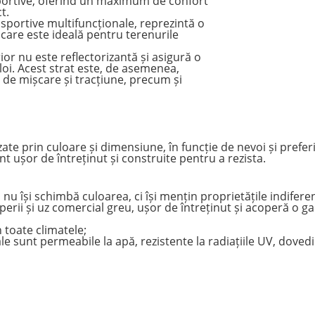
portive, oferind un maximum de confort
t.
sportive multifuncționale, reprezintă o
 care este ideală pentru terenurile
rior nu este reflectorizantă și asigură o
ploi. Acest strat este, de asemenea,
 de mișcare și tracțiune, precum și
ate prin culoare și dimensiune, în funcție de nevoi și prefer
t ușor de întreținut și construite pentru a rezista.
nu își schimbă culoarea, ci își mențin proprietățile indiferen
perii și uz comercial greu, ușor de întreținut și acoperă o ga
în toate climatele;
le sunt permeabile la apă, rezistente la radiațiile UV, doved