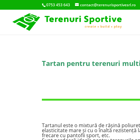
0753 453 643
contact@terenurisportivesrl.ro
Tartan pentru terenuri mult
Tartanul este o mixtură de rășină poliuret
elasticitate mare și cu o înaltă rezistență 
frecare cu pantofii sport, etc.