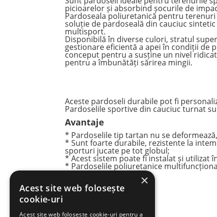
Sunt
pardoseli
ideale pentru terenurile s
picioarelor și absorbind șocurile de impac
Pardoseala poliuretanică pentru terenuri 
soluție de pardoseală din cauciuc sintetic
multisport.
Disponibilă în diverse culori, stratul supe
gestionare eficientă a apei în condiții de 
conceput pentru a susține un nivel ridicat
pentru a îmbunătăți sărirea mingii.
Aceste pardoseli durabile pot fi personaliz
Pardoselile sportive din cauciuc turnat sun
Avantaje
* Pardoselile tip tartan nu se deformează, 
* Sunt foarte durabile, rezistente la intem
sporturi jucate pe tot globul;
* Acest sistem poate fi instalat și utilizat 
* Pardoselile poliuretanice multifuncționa
parcursul anului;
×
* Întreținere redusă.
Acest site web folosește
cookie-uri
Acest site web folosește cookie-uri pentru a