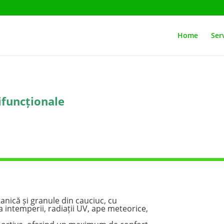
Home
Serv
ifuncționale
anică și granule din cauciuc, cu
la intemperii, radiații UV, ape meteorice,