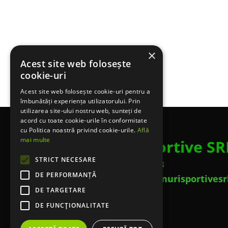
×
Acest site web folosește
cookie-uri
Acest site web folosește cookie-uri pentru a
îmbunătăți experiența utilizatorului. Prin
utilizarea site-ului nostru web, sunteți de
acord cu toate cookie-urile în conformitate
cu Politica noastră privind cookie-urile.
Află
mai multe
Terenuri Sportive SR
STRICT NECESARE
Telefon: 0753 453 643
DE PERFORMANȚĂ
Email: contact@terenurisportivesr
DE TARGETARE
DE FUNCŢIONALITATE