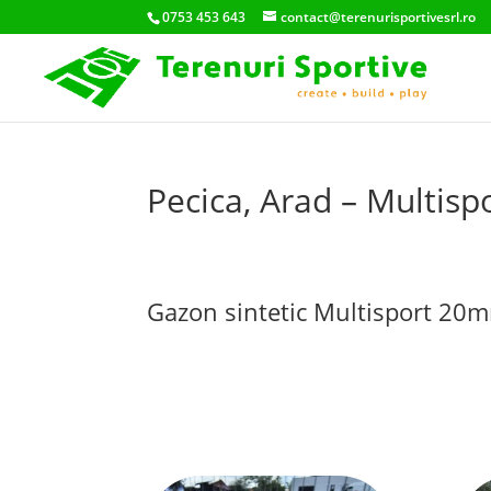
0753 453 643
contact@terenurisportivesrl.ro
Pecica, Arad – Multisp
Gazon sintetic Multisport 20