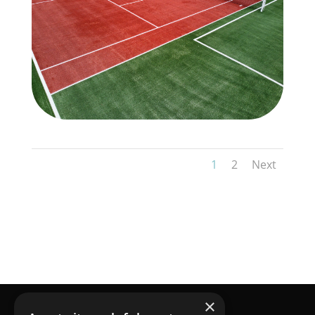
1
2
Next
×