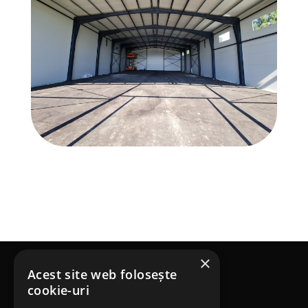
×
Acest site web folosește
Terenuri Sportive SRL
cookie-uri
Telefon: 0753 453 643