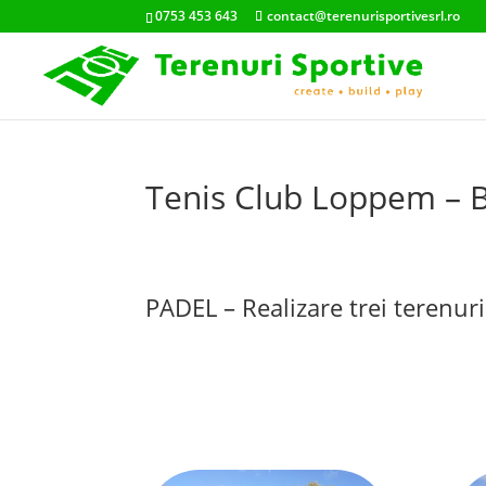
0753 453 643
contact@terenurisportivesrl.ro
Tenis Club Loppem – B
PADEL – Realizare trei terenur