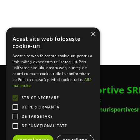
×
Acest site web folosește
cookie-uri
Acest site web folosește cookie-uri pentru a
îmbunătăți experiența utilizatorului. Prin
utilizarea site-ului nostru web, sunteți de
acord cu toate cookie-urile în conformitate
cu Politica noastră privind cookie-urile.
Află
mai multe
Terenuri Sportive SR
STRICT NECESARE
Telefon: 0753 453 643
DE PERFORMANȚĂ
Email: contact@terenurisportivesr
DE TARGETARE
DE FUNCŢIONALITATE