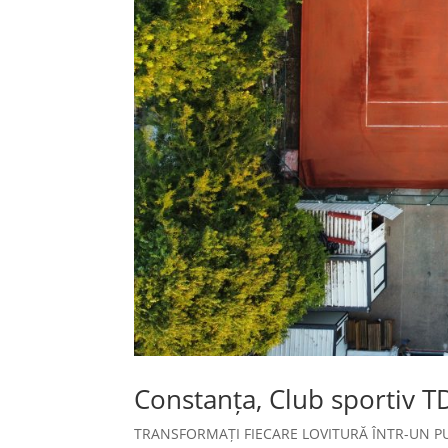
Constanța, Club sportiv T
TRANSFORMAȚI FIECARE LOVITURĂ ÎNTR-UN PUN