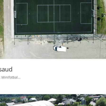
asaud
 Minifotbal...