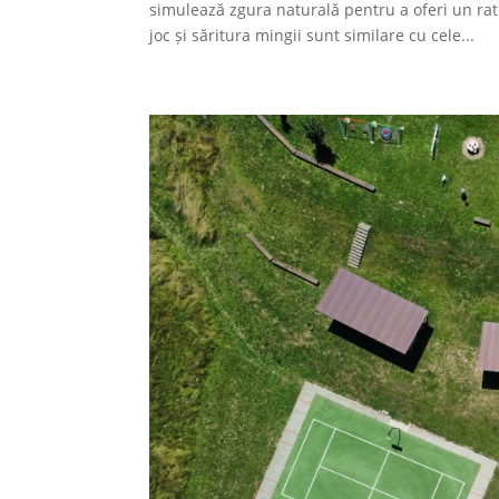
simulează zgura naturală pentru a oferi un ratin
joc și săritura mingii sunt similare cu cele...