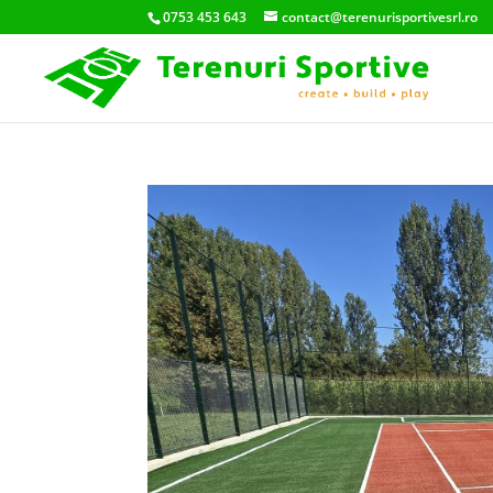
0753 453 643
contact@terenurisportivesrl.ro