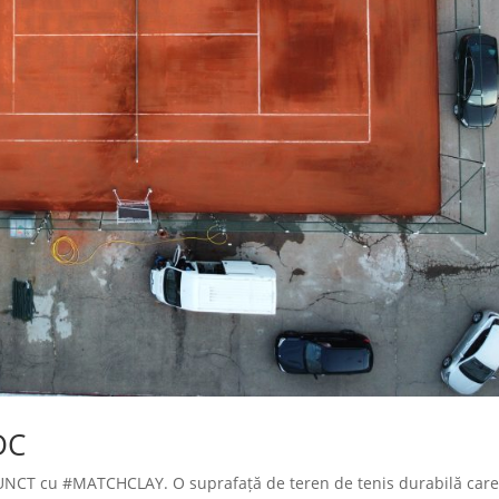
DC
CT cu #MATCHCLAY. O suprafață de teren de tenis durabilă car