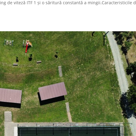
g de viteză ITF 1 și o săritură constantă a mingii.Caracteristicile 